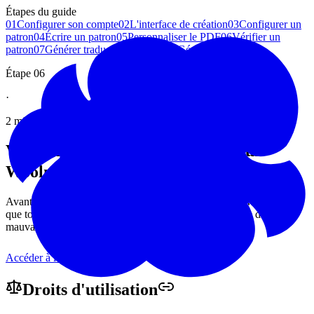
Étapes du guide
01
Configurer son compte
02
L'interface de création
03
Configurer un
patron
04
Écrire un patron
05
Personnaliser le PDF
06
Vérifier un
patron
07
Générer traductions et PDF
08
Gérer ses patrons
Étape 06
·
2 minutes de lecture
Vérifier un patron crochet écrit sur
Woolmoot
Avant la génération finale, une dernière relecture pour vous assurer
que tout est en ordre. Un passage express qui vous évite de
mauvaises surprises.
Accéder à la page
Droits
d'utilisation