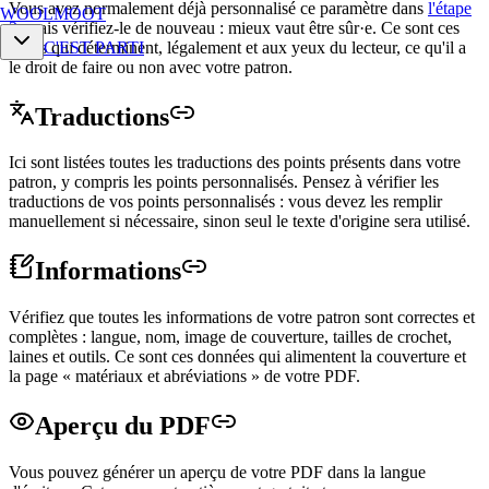
Vous avez normalement déjà personnalisé ce paramètre dans
l'étape
WOOLMOOT
3
, mais vérifiez-le de nouveau : mieux vaut être sûr·e. Ce sont ces
droits qui déterminent, légalement et aux yeux du lecteur, ce qu'il a
C'EST PARTI
le droit de faire ou non avec votre patron.
Traductions
Ici sont listées toutes les traductions des points présents dans votre
patron, y compris les points personnalisés. Pensez à vérifier les
traductions de vos points personnalisés : vous devez les remplir
manuellement si nécessaire, sinon seul le texte d'origine sera utilisé.
Informations
Vérifiez que toutes les informations de votre patron sont correctes et
complètes : langue, nom, image de couverture, tailles de crochet,
laines et outils. Ce sont ces données qui alimentent la couverture et
la page « matériaux et abréviations » de votre PDF.
Aperçu du
PDF
Vous pouvez générer un aperçu de votre PDF dans la langue