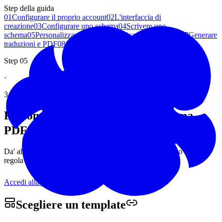
Step della guida
01
Configurare il proprio account
02
L'interfaccia di
creazione
03
Configurare uno schema
04
Scrivere uno
schema
05
Personalizzare il PDF
06
Verificare uno schema
07
Generare
traduzioni e PDF
08
Gestire i propri schemi
Step 05
·
3 minuti di lettura
Personalizzare il design dello schema
PDF con
Woolmoot
Da' al tuo PDF la tua identita: parti da un template pronto all'uso o
regola ogni dettaglio secondo le tue preferenze.
Accedi alla pagina
Scegliere un
template