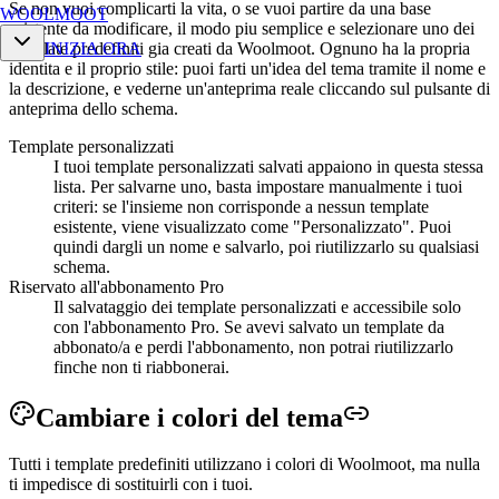
Se non vuoi complicarti la vita, o se vuoi partire da una base
WOOLMOOT
esistente da modificare, il modo piu semplice e selezionare uno dei
template predefiniti gia creati da Woolmoot. Ognuno ha la propria
INIZIA ORA
identita e il proprio stile: puoi farti un'idea del tema tramite il nome e
la descrizione, e vederne un'anteprima reale cliccando sul pulsante di
anteprima dello schema.
Template personalizzati
I tuoi template personalizzati salvati appaiono in questa stessa
lista. Per salvarne uno, basta impostare manualmente i tuoi
criteri: se l'insieme non corrisponde a nessun template
esistente, viene visualizzato come "Personalizzato". Puoi
quindi dargli un nome e salvarlo, poi riutilizzarlo su qualsiasi
schema.
Riservato all'abbonamento Pro
Il salvataggio dei template personalizzati e accessibile solo
con l'abbonamento Pro. Se avevi salvato un template da
abbonato/a e perdi l'abbonamento, non potrai riutilizzarlo
finche non ti riabbonerai.
Cambiare i colori del
tema
Tutti i template predefiniti utilizzano i colori di Woolmoot, ma nulla
ti impedisce di sostituirli con i tuoi.