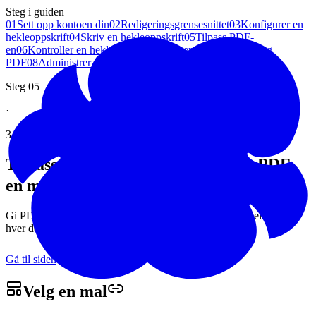
Steg i guiden
01
Sett opp kontoen din
02
Redigeringsgrensesnittet
03
Konfigurer en
hekleoppskrift
04
Skriv en hekleoppskrift
05
Tilpass PDF-
en
06
Kontroller en hekleoppskrift
07
Generer oversettelser og
PDF
08
Administrer hekleoppskriftene dine
Steg 05
·
3 minutters lesing
Tilpass designet på hekleoppskrift-PDF-
en med
Woolmoot
Gi PDF-en din din egen identitet: start fra en ferdig mal eller juster
hver detalj etter dine preferanser.
Gå til siden
Velg en
mal