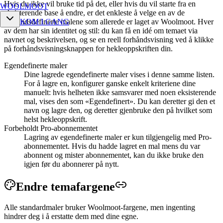
Hvis du ikke vil bruke tid på det, eller hvis du vil starte fra en
WOOLMOOT
eksisterende base å endre, er det enkleste å velge en av de
forhåndsdefinerte malene som allerede er laget av Woolmoot. Hver
KOM I GANG
av dem har sin identitet og stil: du kan få en idé om temaet via
navnet og beskrivelsen, og se en reell forhåndsvisning ved å klikke
på forhåndsvisningsknappen for hekleoppskriften din.
Egendefinerte maler
Dine lagrede egendefinerte maler vises i denne samme listen.
For å lagre en, konfigurer ganske enkelt kriteriene dine
manuelt: hvis helheten ikke samsvarer med noen eksisterende
mal, vises den som «Egendefinert». Du kan deretter gi den et
navn og lagre den, og deretter gjenbruke den på hvilket som
helst hekleoppskrift.
Forbeholdt Pro-abonnementet
Lagring av egendefinerte maler er kun tilgjengelig med Pro-
abonnementet. Hvis du hadde lagret en mal mens du var
abonnent og mister abonnementet, kan du ikke bruke den
igjen før du abonnerer på nytt.
Endre
temafargene
Alle standardmaler bruker Woolmoot-fargene, men ingenting
hindrer deg i å erstatte dem med dine egne.