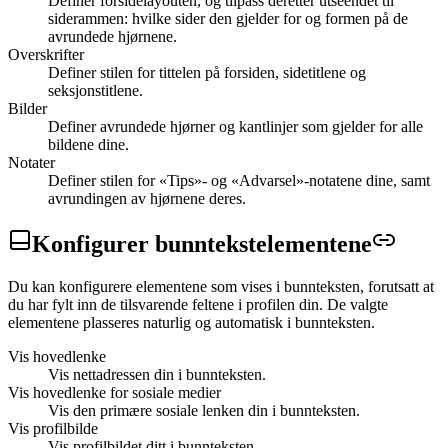
Definer forsidelayouten, og tilpass deretter utseendet til
siderammen: hvilke sider den gjelder for og formen på de
avrundede hjørnene.
Overskrifter
Definer stilen for tittelen på forsiden, sidetitlene og
seksjonstitlene.
Bilder
Definer avrundede hjørner og kantlinjer som gjelder for alle
bildene dine.
Notater
Definer stilen for «Tips»- og «Advarsel»-notatene dine, samt
avrundingen av hjørnene deres.
Konfigurer
bunntekstelementene
Du kan konfigurere elementene som vises i bunnteksten, forutsatt at
du har fylt inn de tilsvarende feltene i profilen din. De valgte
elementene plasseres naturlig og automatisk i bunnteksten.
Vis hovedlenke
Vis nettadressen din i bunnteksten.
Vis hovedlenke for sosiale medier
Vis den primære sosiale lenken din i bunnteksten.
Vis profilbilde
Vis profilbildet ditt i bunnteksten.