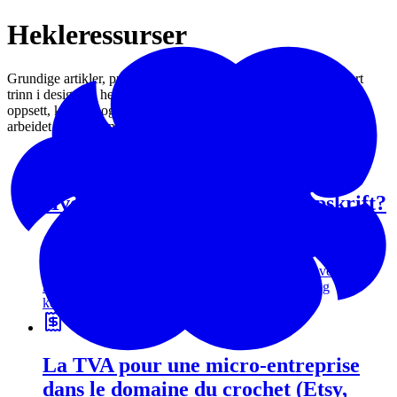
Hekle
ressurser
Grundige artikler, praktiske guider og verktøy for å mestre hvert
trinn i design av hekleoppskrifter: språkvalg, oversettelse, PDF-
oppsett, kontroll og salg. Alt du trenger for å profesjonalisere
arbeidet ditt og unngå de vanligste feilene.
Hvordan oversette en hekleoppskrift?
15 min lesetid
Komplett guide for å oversette en hekleoppskrift: velge
målspråk, finne de rette ressursene, gjennomføre og
kontrollere oversettelsene.
La TVA pour une micro-entreprise
dans le domaine du crochet (Etsy,