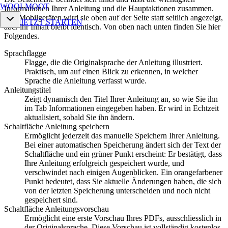
WOOLMOOT
Informationen Ihrer Anleitung und die Hauptaktionen zusammen.
Auf Mobilgeräten wird sie oben auf der Seite statt seitlich angezeigt,
JETZT STARTEN
aber ihr Inhalt bleibt identisch. Von oben nach unten finden Sie hier
Folgendes.
Sprachflagge
Flagge, die die Originalsprache der Anleitung illustriert.
Praktisch, um auf einen Blick zu erkennen, in welcher
Sprache die Anleitung verfasst wurde.
Anleitungstitel
Zeigt dynamisch den Titel Ihrer Anleitung an, so wie Sie ihn
im Tab Informationen eingegeben haben. Er wird in Echtzeit
aktualisiert, sobald Sie ihn ändern.
Schaltfläche Anleitung speichern
Ermöglicht jederzeit das manuelle Speichern Ihrer Anleitung.
Bei einer automatischen Speicherung ändert sich der Text der
Schaltfläche und ein grüner Punkt erscheint: Er bestätigt, dass
Ihre Anleitung erfolgreich gespeichert wurde, und
verschwindet nach einigen Augenblicken. Ein orangefarbener
Punkt bedeutet, dass Sie aktuelle Änderungen haben, die sich
von der letzten Speicherung unterscheiden und noch nicht
gespeichert sind.
Schaltfläche Anleitungsvorschau
Ermöglicht eine erste Vorschau Ihres PDFs, ausschliesslich in
der Originalsprache. Diese Vorschau ist vollständig kostenlos