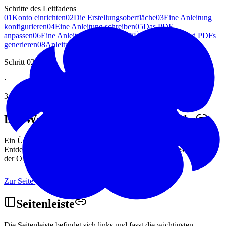
Schritte des Leitfadens
01
Konto einrichten
02
Die Erstellungsoberfläche
03
Eine Anleitung
konfigurieren
04
Eine Anleitung schreiben
05
Das PDF
anpassen
06
Eine Anleitung überprüfen
07
Übersetzungen und PDFs
generieren
08
Anleitungen verwalten
Schritt 02
·
3 Minuten Lesezeit
Die
Woolmoot-Erstellungsoberfläche
Ein Überblick über die Erstellungsseite, bevor Sie loslegen:
Entdecken Sie, wozu die Seitenleiste, die Tabs und jedes Element
der Oberfläche dienen.
Zur Seite gehen
Seitenleiste
Die Seitenleiste befindet sich links und fasst die wichtigsten