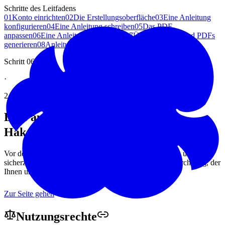
Schritte des Leitfadens
01
Konto einrichten
02
Die Erstellungsoberfläche
03
Eine Anleitung
konfigurieren
04
Eine Anleitung schreiben
05
Das PDF
anpassen
06
Eine Anleitung überprüfen
07
Übersetzungen und PDFs
generieren
08
Anleitungen verwalten
Schritt 06
·
2 Minuten Lesezeit
Eine auf Woolmoot geschriebene
Häkelanleitung
überprüfen
Vor der endgültigen Generierung eine letzte Durchsicht, um
sicherzustellen, dass alles in Ordnung ist. Ein kurzer Durchgang, der
Ihnen unangenehme Überraschungen erspart.
Zur Seite gehen
Nutzungsrechte