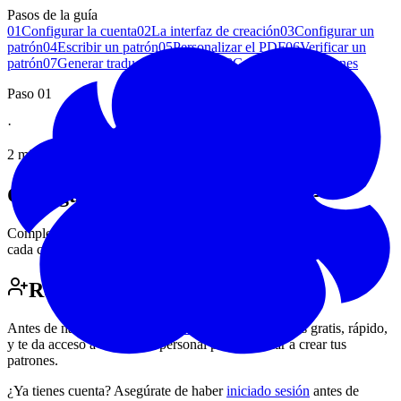
Pasos de la guía
01
Configurar la cuenta
02
La interfaz de creación
03
Configurar un
patrón
04
Escribir un patrón
05
Personalizar el PDF
06
Verificar un
patrón
07
Generar traducciones y PDF
08
Gestionar los patrones
Paso 01
·
2 minutos de lectura
Configurar tu cuenta
Woolmoot
Completa tu perfil y ajusta tus preferencias para ahorrar tiempo en
cada creación de patrón.
Registrarse e iniciar
sesión
Antes de nada, debes
crear una cuenta Woolmoot
. Es gratis, rápido,
y te da acceso a tu espacio personal para empezar a crear tus
patrones.
¿Ya tienes cuenta? Asegúrate de haber
iniciado sesión
antes de